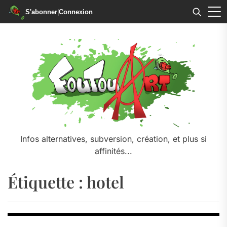
S'abonner
|
Connexion
Skip
to
the
content
Infos alternatives, subversion, création, et plus si
affinités...
Étiquette :
hotel