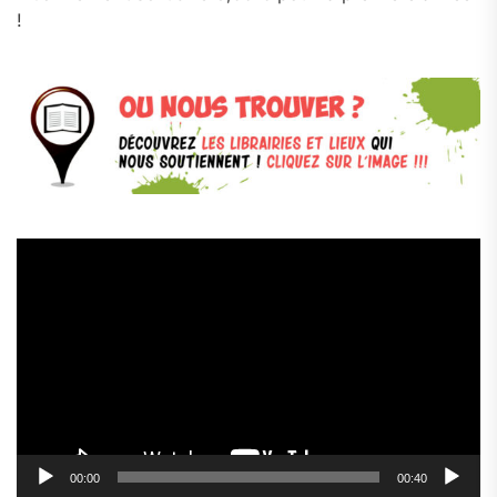
!
Lecteur
vidéo
00:00
00:40