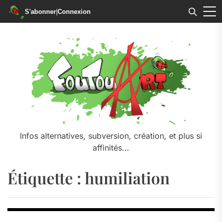
S'abonner
|
Connexion
Skip
to
the
content
Infos alternatives, subversion, création, et plus si
affinités...
Étiquette :
humiliation