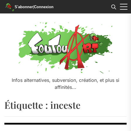
S'abonner
|
Connexion
Skip
to
the
content
Infos alternatives, subversion, création, et plus si
affinités...
Étiquette :
inceste