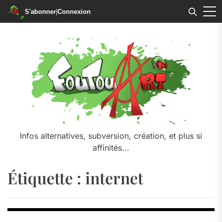
S'abonner
|
Connexion
Skip
to
the
content
Infos alternatives, subversion, création, et plus si
affinités...
Étiquette :
internet