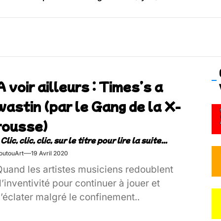
os’Tock Festival – Samedi 18 juillet (Vaulx-en-Velin)
A voir ailleurs : Times’s a
wastin (par le Gang de la X-
rousse)
outouArt
19 Avril 2020
Quand les artistes musiciens redoublent
’inventivité pour continuer à jouer et
’éclater malgré le confinement..