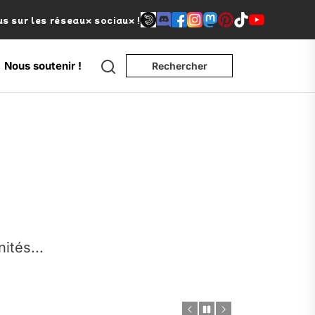
s sur les réseaux sociaux !
Search
Nous soutenir !
Rechercher
e
nités...