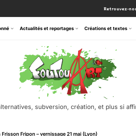
Retrouvez-nou
onné
Actualités et reportages
Créations et textes
 Frisson Fripon – vernissage 21 mai (Lyon)
os’Tock Festival – Samedi 18 juillet (Vaulx-en-Velin)
– Ŝtono, un livre réalisé par Michaël Moretti & Pierre Lacôt
emblement contre l’A412 à l’Établi (Haute-Savoie)
lternatives, subversion, création, et plus si affi
vre Montchat‑Lit – 7 juin 2026 (Lyon 3ᵉ)
 Frisson Fripon – vernissage 21 mai (Lyon)