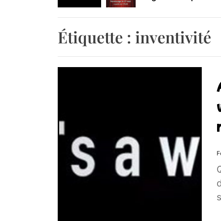
Retrouvez-nous au B
Étiquette :
inventivité
F
d
s