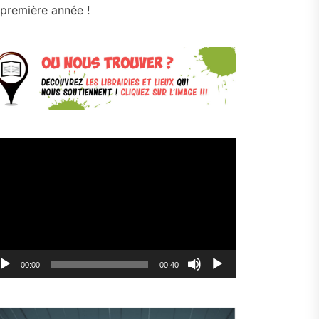
première année !
cteur
déo
00:00
00:40