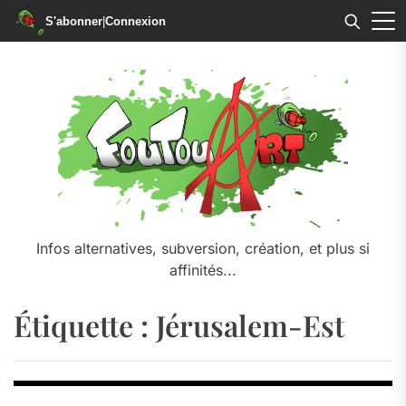
S'abonner
|
Connexion
Skip
to
the
content
Infos alternatives, subversion, création, et plus si
affinités...
Étiquette :
Jérusalem-Est