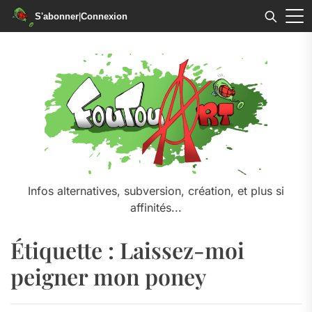
S'abonner
|
Connexion
Skip
to
the
content
Infos alternatives, subversion, création, et plus si
affinités...
Étiquette :
Laissez-moi
peigner mon poney