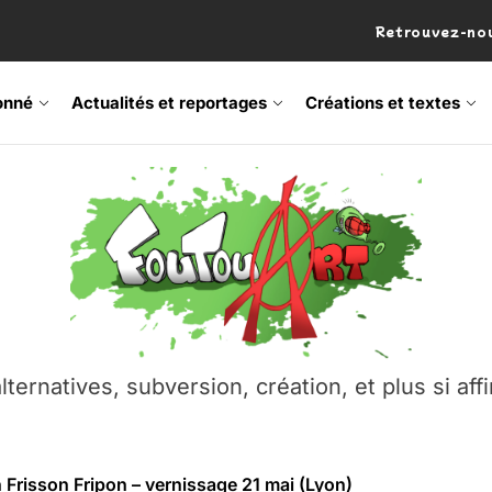
Retrouvez-nou
onné
Actualités et reportages
Créations et textes
 Frisson Fripon – vernissage 21 mai (Lyon)
os’Tock Festival – Samedi 18 juillet (Vaulx-en-Velin)
– Ŝtono, un livre réalisé par Michaël Moretti & Pierre Lacôt
emblement contre l’A412 à l’Établi (Haute-Savoie)
lternatives, subversion, création, et plus si affi
vre Montchat‑Lit – 7 juin 2026 (Lyon 3ᵉ)
 Frisson Fripon – vernissage 21 mai (Lyon)