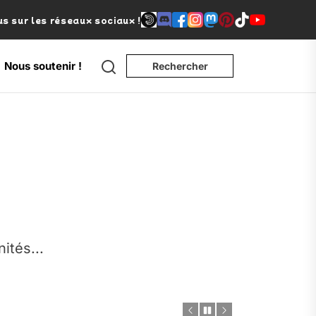
s sur les réseaux sociaux !
Search
Nous soutenir !
Rechercher
e
nités...