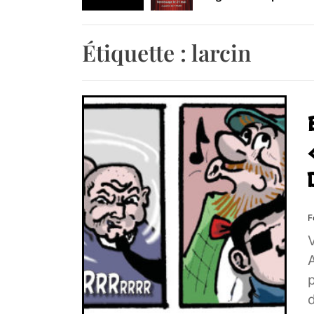
Retrouvez-nous au B
Étiquette :
larcin
F
V