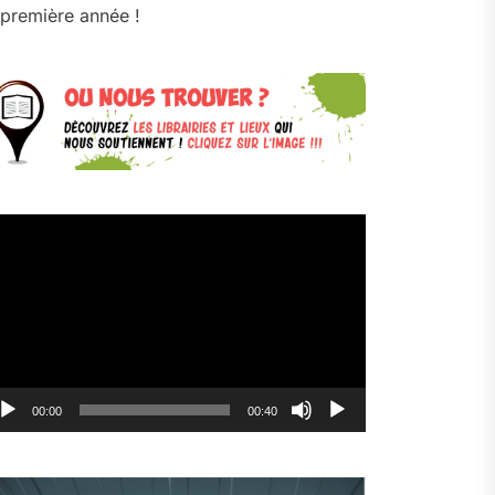
première année !
cteur
déo
00:00
00:40