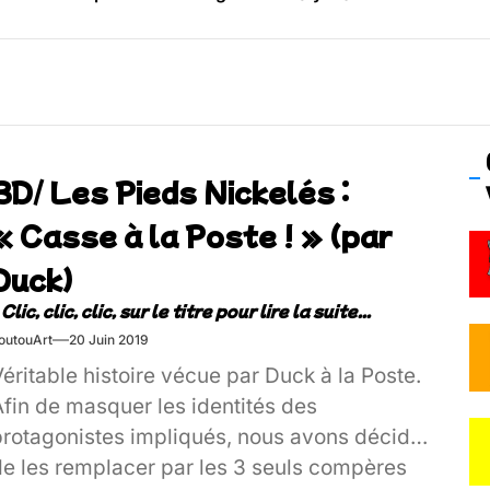
os’Tock Festival – Samedi 18 juillet (Vaulx-en-Velin)
BD/ Les Pieds Nickelés :
« Casse à la Poste ! » (par
Duck)
outouArt
20 Juin 2019
éritable histoire vécue par Duck à la Poste.
Afin de masquer les identités des
protagonistes impliqués, nous avons décidé
de les remplacer par les 3 seuls compères