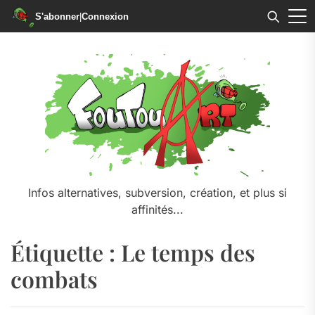
S'abonner
|
Connexion
Skip
to
the
content
Infos alternatives, subversion, création, et plus si
affinités...
Étiquette :
Le temps des
combats