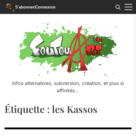
S'abonner
|
Connexion
Skip
to
the
content
Infos alternatives, subversion, création, et plus si
affinités...
Étiquette :
les Kassos