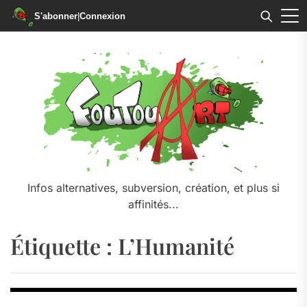
S'abonner
|
Connexion
Skip
to
the
content
Infos alternatives, subversion, création, et plus si
affinités...
Étiquette :
L’Humanité