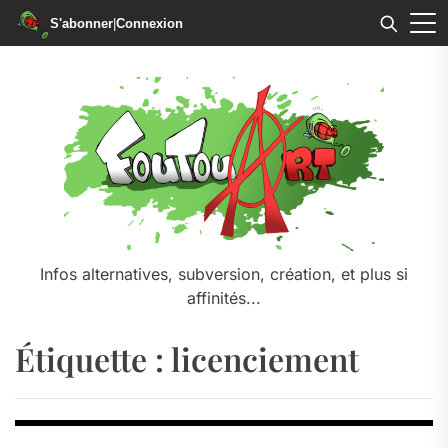
S'abonner
|
Connexion
Skip
to
the
content
Infos alternatives, subversion, création, et plus si
affinités...
Étiquette :
licenciement