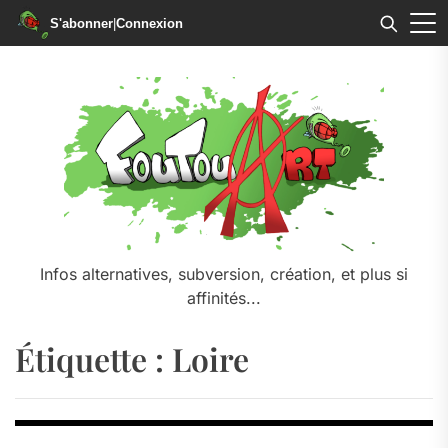
S'abonner
|
Connexion
Skip
to
the
content
Infos alternatives, subversion, création, et plus si
affinités...
Étiquette :
Loire