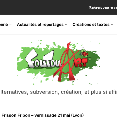
Retrouvez-nou
onné
Actualités et reportages
Créations et textes
 Frisson Fripon – vernissage 21 mai (Lyon)
os’Tock Festival – Samedi 18 juillet (Vaulx-en-Velin)
– Ŝtono, un livre réalisé par Michaël Moretti & Pierre Lacôt
emblement contre l’A412 à l’Établi (Haute-Savoie)
lternatives, subversion, création, et plus si affi
vre Montchat‑Lit – 7 juin 2026 (Lyon 3ᵉ)
 Frisson Fripon – vernissage 21 mai (Lyon)