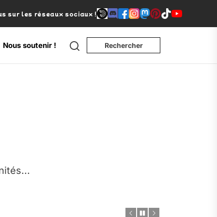
s sur les réseaux sociaux !
Search
Nous soutenir !
Rechercher
e
nités...