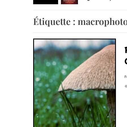
Retrouvez-nous au B
Étiquette :
macrophoto
F