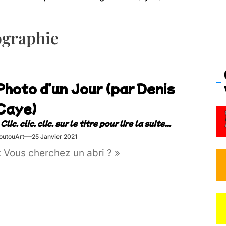
os’Tock Festival – Samedi 18 juillet (Vaulx-en-Velin)
graphie
Photo d’un Jour (par Denis
Caye)
outouArt
25 Janvier 2021
« Vous cherchez un abri ? »