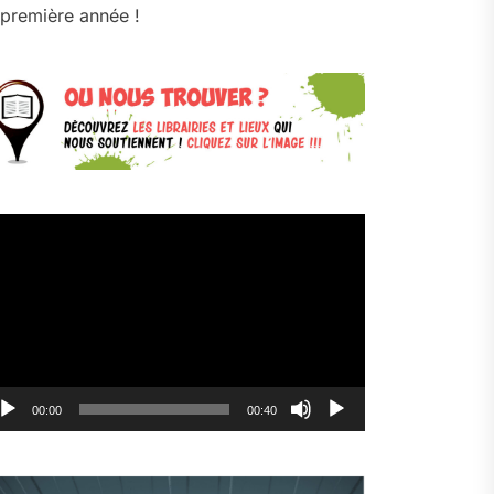
première année !
cteur
déo
00:00
00:40