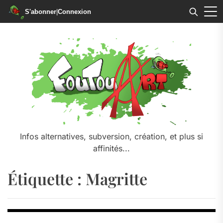
S'abonner
|
Connexion
Skip
to
the
content
Infos alternatives, subversion, création, et plus si
affinités...
Étiquette :
Magritte