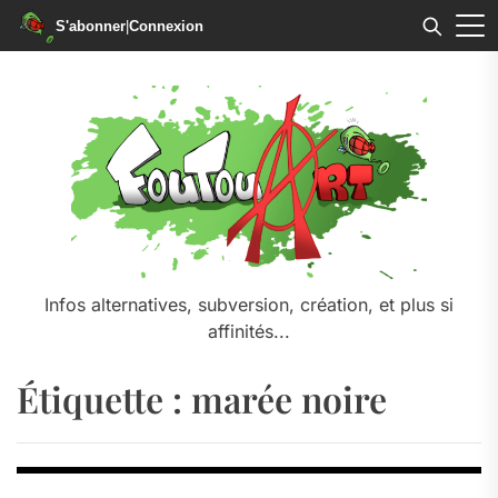
S'abonner
|
Connexion
Skip
to
the
content
Infos alternatives, subversion, création, et plus si
affinités...
Étiquette :
marée noire