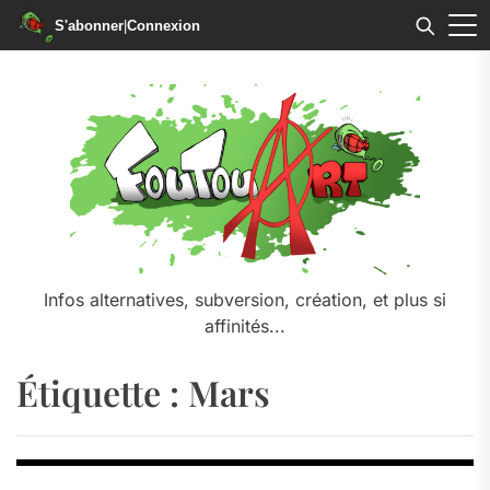
S'abonner
|
Connexion
Skip
to
the
content
Infos alternatives, subversion, création, et plus si
affinités...
Étiquette :
Mars