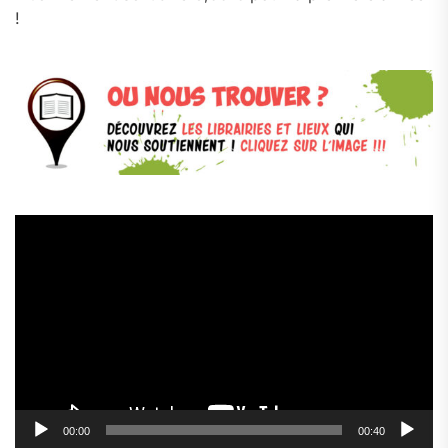
!
Lecteur
vidéo
00:00
00:40