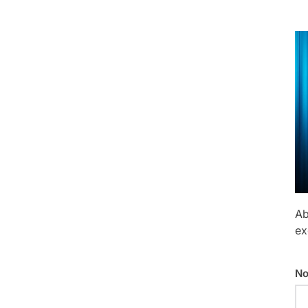
Ab
ex
No