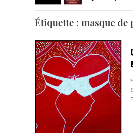
Retrouvez-nous au B
Étiquette :
masque de 
F