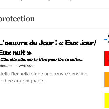
os’Tock Festival – Samedi 18 juillet (Vaulx-en-Velin)
protection
L’oeuvre du Jour : « Eux jour/
Eux nuit »
outouArt
19 Avril 2020
Stella Rennella signe une œuvre sensible
dédiée aux soignants.