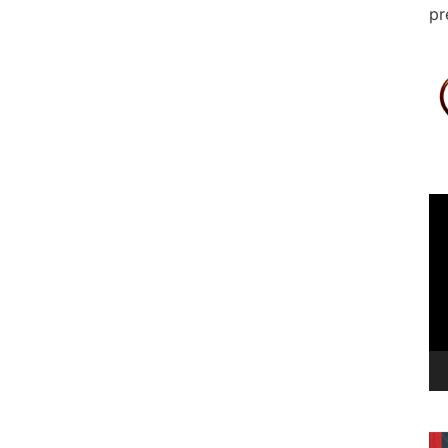
pr
Le
vi