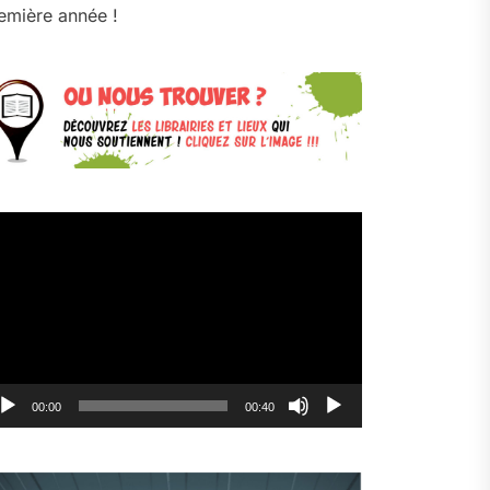
emière année !
cteur
déo
00:00
00:40