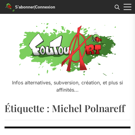
S'abonner
|
Connexion
Skip
to
the
content
Infos alternatives, subversion, création, et plus si
affinités...
Étiquette :
Michel Polnareff