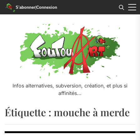
S'abonner
|
Connexion
Skip
to
the
content
Infos alternatives, subversion, création, et plus si
affinités...
Étiquette :
mouche à merde