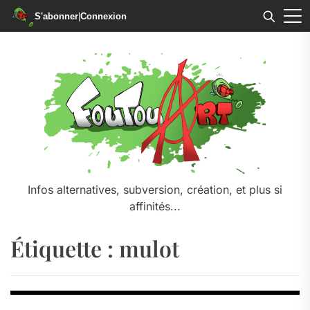
S'abonner
|
Connexion
Skip
to
the
content
Infos alternatives, subversion, création, et plus si
affinités...
Étiquette :
mulot