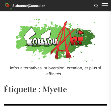
S'abonner
|
Connexion
Skip
to
the
content
Infos alternatives, subversion, création, et plus si
affinités...
Étiquette :
Myette