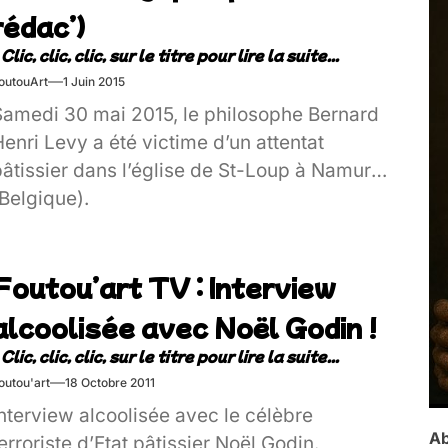
rédac’)
outouArt
1 Juin 2015
Samedi 30 mai 2015, le philosophe Bernard
enri Levy a été victime d’un attentat
pâtissier dans l’église de St-Loup à Namur
Belgique).
Foutou’art TV : Interview
alcoolisée avec Noël Godin !
outou'art
18 Octobre 2011
nterview alcoolisée avec le célèbre
Ab
erroriste d’Etat pâtissier Noël Godin.