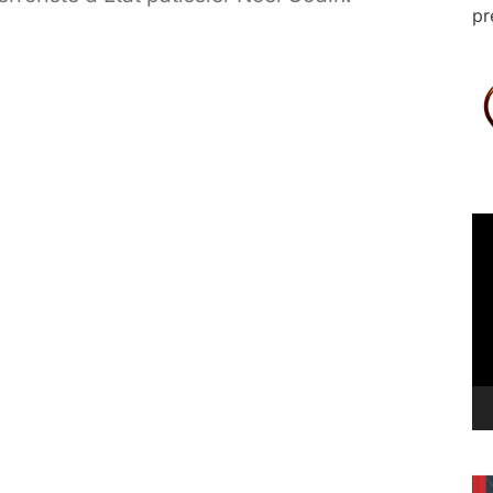
pr
Le
vi