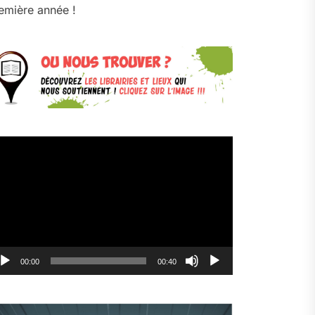
emière année !
cteur
déo
00:00
00:40