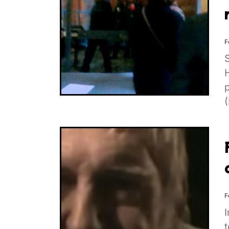
F
H
(
F
I
t