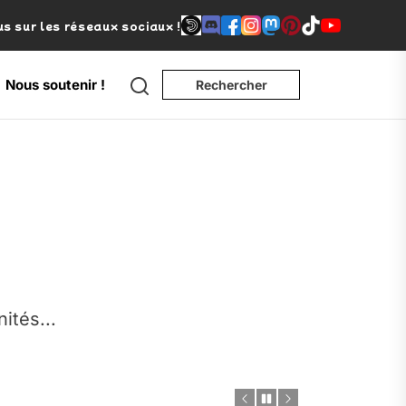
s sur les réseaux sociaux !
Search
Nous soutenir !
Rechercher
e
nités...