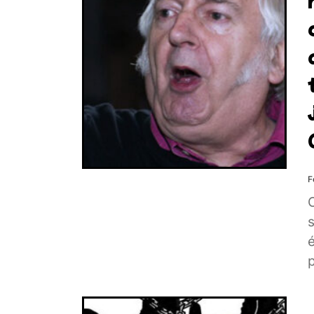
F
p
S