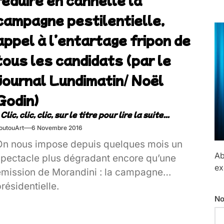
campagne pestilentielle,
appel à l’entartage fripon de
tous les candidats (par le
journal Lundimatin/ Noël
Godin)
outouArt
6 Novembre 2016
On nous impose depuis quelques mois un
Ab
spectacle plus dégradant encore qu’une
ex
émission de Morandini : la campagne
résidentielle.
No
ur les tréteaux de la planète, alors qu’aux
States une représentante lugubre de Wall