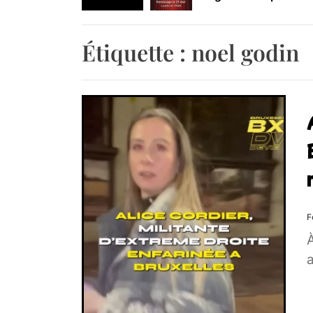
Retrouvez-nous au B
Étiquette :
noel godin
F
À
a