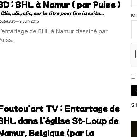
BD : BHL à Namur ( par Puiss )
Street[…]
Mo
outouArt
2 Juin 2015
L’entartage de BHL à Namur dessiné par
uiss.
S'
Foutou’art TV : Entartage de
BHL dans l’église St-Loup de
Namur, Belgique (par la