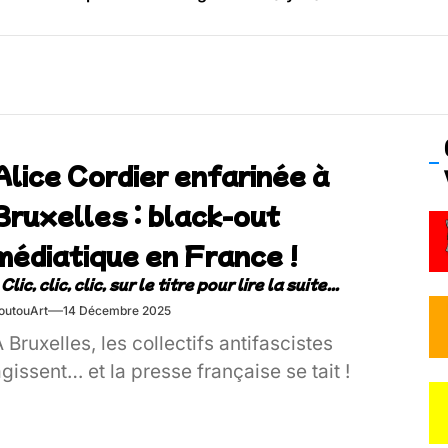
os’Tock Festival – Samedi 18 juillet (Vaulx-en-Velin)
Alice Cordier enfarinée à
Bruxelles : black-out
médiatique en France !
outouArt
14 Décembre 2025
 Bruxelles, les collectifs antifascistes
gissent… et la presse française se tait !