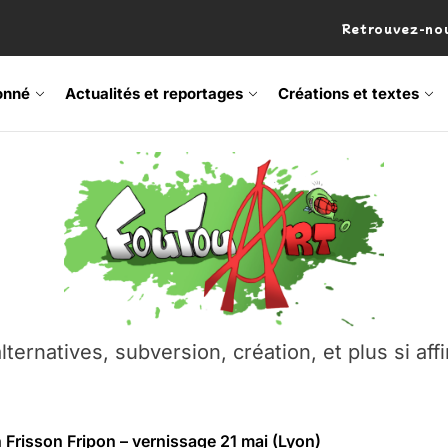
Retrouvez-nou
onné
Actualités et reportages
Créations et textes
 Frisson Fripon – vernissage 21 mai (Lyon)
os’Tock Festival – Samedi 18 juillet (Vaulx-en-Velin)
– Ŝtono, un livre réalisé par Michaël Moretti & Pierre Lacôt
emblement contre l’A412 à l’Établi (Haute-Savoie)
lternatives, subversion, création, et plus si affi
vre Montchat‑Lit – 7 juin 2026 (Lyon 3ᵉ)
 Frisson Fripon – vernissage 21 mai (Lyon)