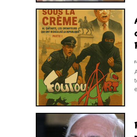
F
A
e