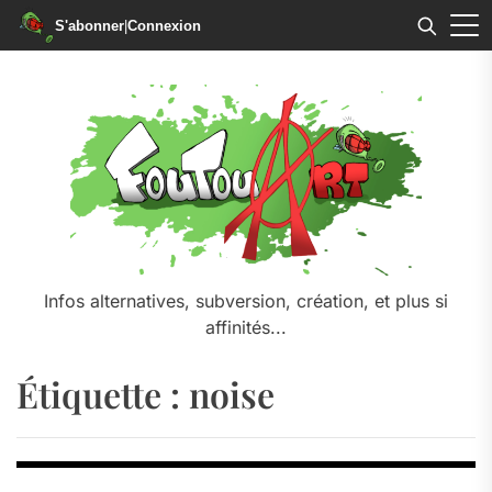
S'abonner
|
Connexion
Skip
to
the
content
Infos alternatives, subversion, création, et plus si
affinités...
Étiquette :
noise