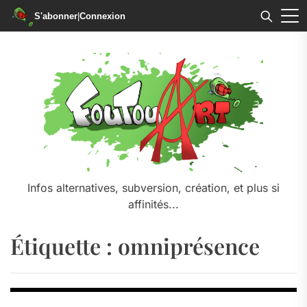
S'abonner
|
Connexion
Skip
to
the
content
Infos alternatives, subversion, création, et plus si
affinités...
Étiquette :
omniprésence