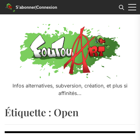
S'abonner
|
Connexion
Skip
to
the
content
Infos alternatives, subversion, création, et plus si
affinités...
Étiquette :
Open