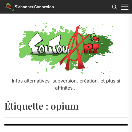
S'abonner
|
Connexion
Skip
to
the
content
Infos alternatives, subversion, création, et plus si
affinités...
Étiquette :
opium