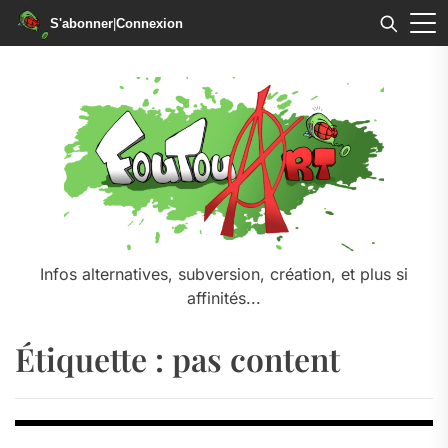
S'abonner
|
Connexion
Skip
to
the
content
Infos alternatives, subversion, création, et plus si
affinités...
Étiquette :
pas content