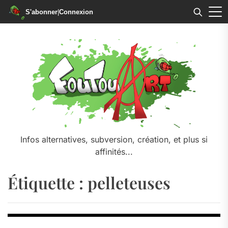
S'abonner
|
Connexion
Skip
to
the
content
Infos alternatives, subversion, création, et plus si
affinités...
Étiquette :
pelleteuses