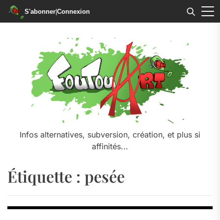
S'abonner
|
Connexion
Skip
to
the
content
Infos alternatives, subversion, création, et plus si
affinités...
Étiquette :
pesée