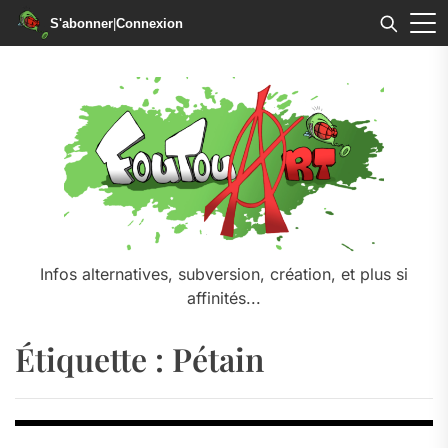
S'abonner
|
Connexion
Skip
to
the
content
Infos alternatives, subversion, création, et plus si
affinités...
Étiquette :
Pétain