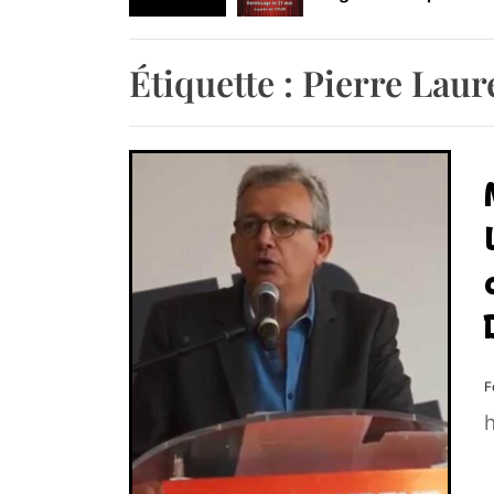
Retrouvez-nous au B
Étiquette :
Pierre Laur
F
h