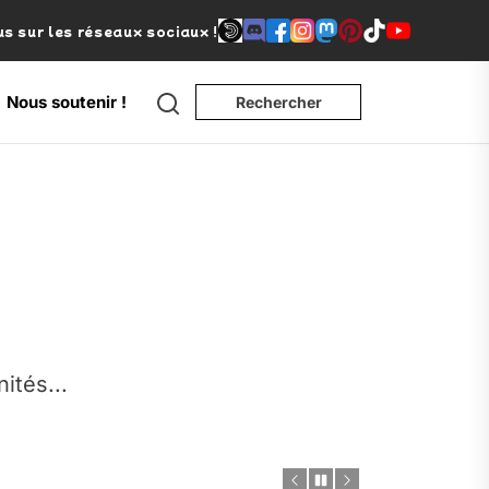
s sur les réseaux sociaux !
Search
Nous soutenir !
Rechercher
e
nités...