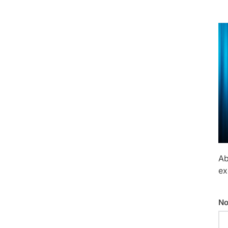
Ab
ex
No