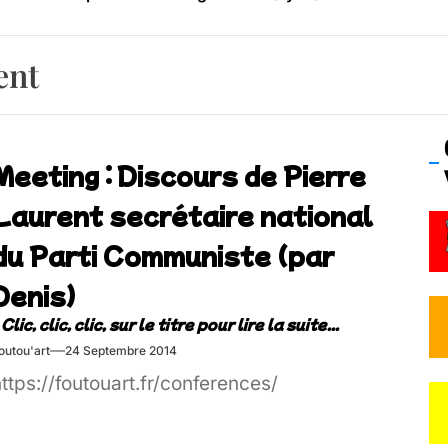
os’Tock Festival – Samedi 18 juillet (Vaulx-en-Velin)
ent
Meeting : Discours de Pierre
Laurent secrétaire national
du Parti Communiste (par
Denis)
outou'art
24 Septembre 2014
ttps://foutouart.fr/conferences/