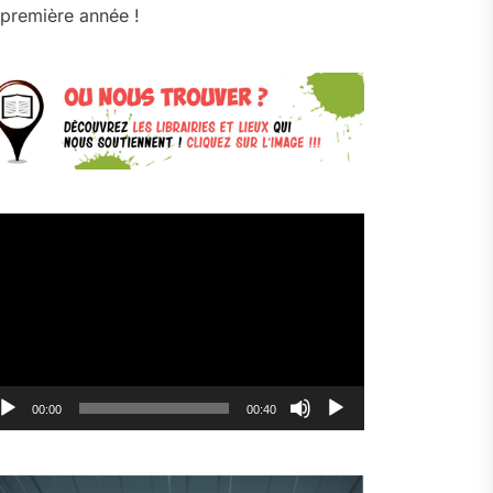
première année !
cteur
déo
00:00
00:40