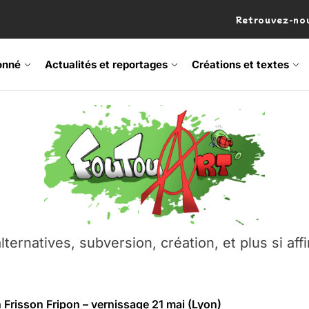
Retrouvez-nou
onné
Actualités et reportages
Créations et textes
 Frisson Fripon – vernissage 21 mai (Lyon)
os’Tock Festival – Samedi 18 juillet (Vaulx-en-Velin)
– Ŝtono, un livre réalisé par Michaël Moretti & Pierre Lacôt
emblement contre l’A412 à l’Établi (Haute-Savoie)
lternatives, subversion, création, et plus si affi
vre Montchat‑Lit – 7 juin 2026 (Lyon 3ᵉ)
 Frisson Fripon – vernissage 21 mai (Lyon)