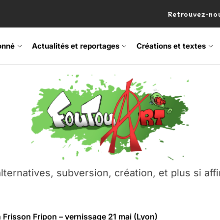
Retrouvez-nou
onné
Actualités et reportages
Créations et textes
 Frisson Fripon – vernissage 21 mai (Lyon)
os’Tock Festival – Samedi 18 juillet (Vaulx-en-Velin)
– Ŝtono, un livre réalisé par Michaël Moretti & Pierre Lacôt
emblement contre l’A412 à l’Établi (Haute-Savoie)
lternatives, subversion, création, et plus si affi
vre Montchat‑Lit – 7 juin 2026 (Lyon 3ᵉ)
 Frisson Fripon – vernissage 21 mai (Lyon)