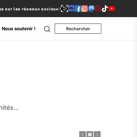
s sur les réseaux sociaux !
Search
Nous soutenir !
Rechercher
e
nités...