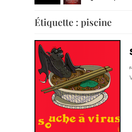
Retrouvez-nous au B
Étiquette :
piscine
F