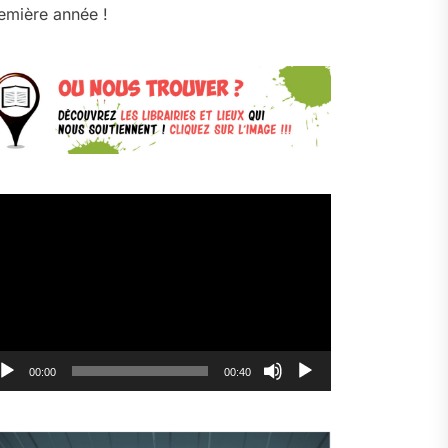
emière année !
cteur
déo
00:00
00:40