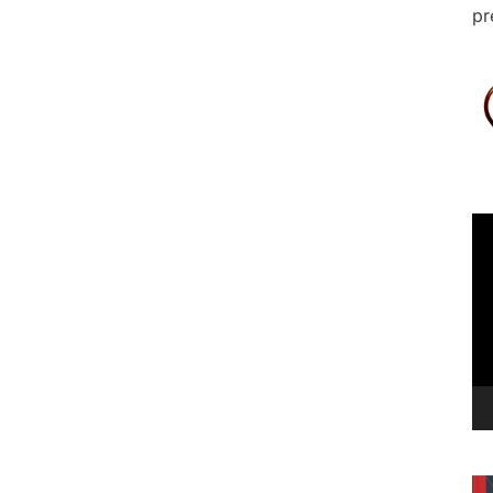
pr
Le
vi