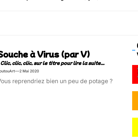
os’Tock Festival – Samedi 18 juillet (Vaulx-en-Velin)
Souche à Virus (par V)
outouArt
2 Mai 2020
Vous reprendriez bien un peu de potage ?