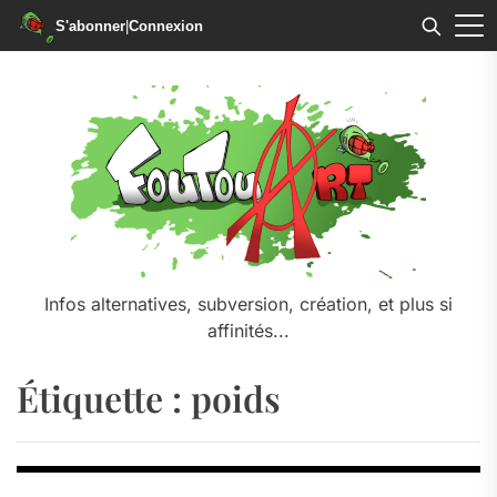
S'abonner
|
Connexion
Skip
to
the
content
Infos alternatives, subversion, création, et plus si
affinités...
Étiquette :
poids