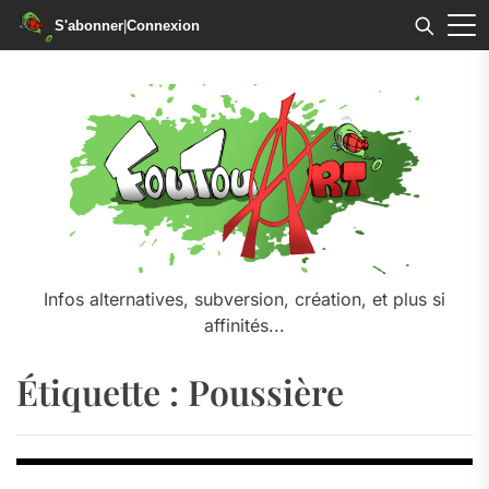
S'abonner
|
Connexion
Skip
to
the
content
Infos alternatives, subversion, création, et plus si
affinités...
Étiquette :
Poussière