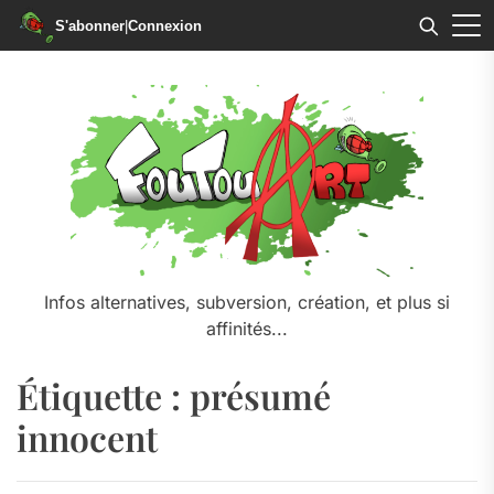
S'abonner
|
Connexion
Skip
to
the
content
Infos alternatives, subversion, création, et plus si
affinités...
Étiquette :
présumé
innocent