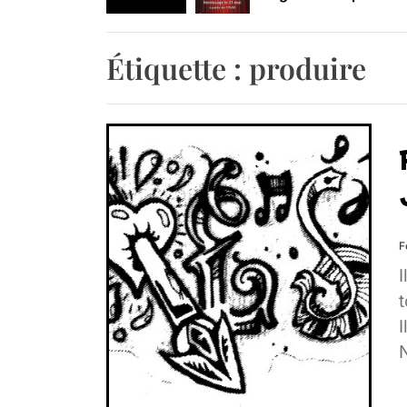
Retrouvez-nous au B
Étiquette :
produire
F
I
t
I
N
r
I