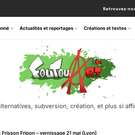
Retrouvez-nou
onné
Actualités et reportages
Créations et textes
 Frisson Fripon – vernissage 21 mai (Lyon)
os’Tock Festival – Samedi 18 juillet (Vaulx-en-Velin)
– Ŝtono, un livre réalisé par Michaël Moretti & Pierre Lacôt
emblement contre l’A412 à l’Établi (Haute-Savoie)
lternatives, subversion, création, et plus si affi
vre Montchat‑Lit – 7 juin 2026 (Lyon 3ᵉ)
 Frisson Fripon – vernissage 21 mai (Lyon)