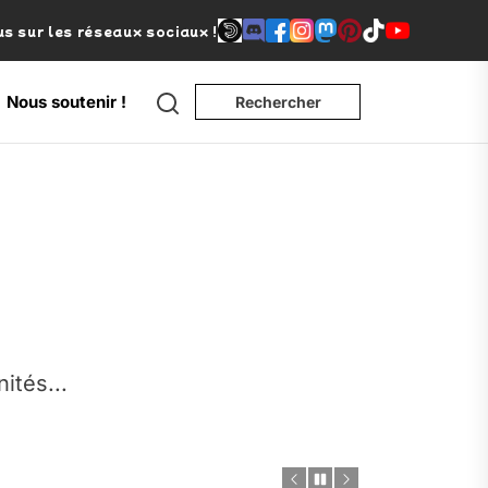
s sur les réseaux sociaux !
Search
Nous soutenir !
Rechercher
e
nités...