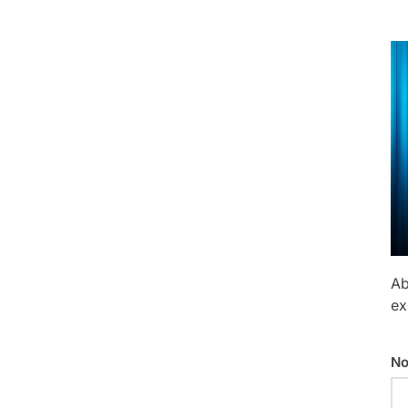
Ab
ex
No