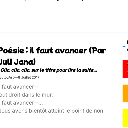
os’Tock Festival – Samedi 18 juillet (Vaulx-en-Velin)
Poésie : il faut avancer (Par
Juli Jana)
outouArt
8 Juillet 2017
l faut avancer –
out droit dans le mur.
l faut avancer –
ous avons bientôt atteint le point de non
etour
l faut avancer -[…]