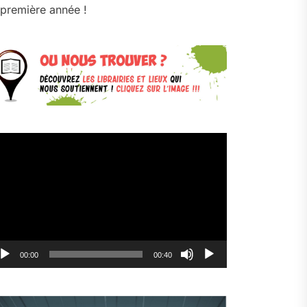
première année !
cteur
déo
00:00
00:40