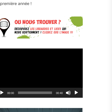
première année !
cteur
déo
00:00
00:40