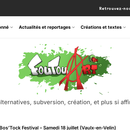
Retrouvez-nou
onné
Actualités et reportages
Créations et textes
lternatives, subversion, création, et plus si affi
 Frisson Fripon – vernissage 21 mai (Lyon)
os’Tock Festival – Samedi 18 juillet (Vaulx-en-Velin)