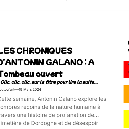
– Ŝtono, un livre réalisé par Michaël Moretti & Pierre Lacôt
emblement contre l’A412 à l’Établi (Haute-Savoie)
vre Montchat‑Lit – 7 juin 2026 (Lyon 3ᵉ)
LES CHRONIQUES
 Frisson Fripon – vernissage 21 mai (Lyon)
D’ANTONIN GALANO : A
os’Tock Festival – Samedi 18 juillet (Vaulx-en-Velin)
Tombeau ouvert
outou'art
19 Mars 2024
Cette semaine, Antonin Galano explore les
sombres recoins de la nature humaine à
ravers une histoire de profanation de
cimetière de Dordogne et de désespoir