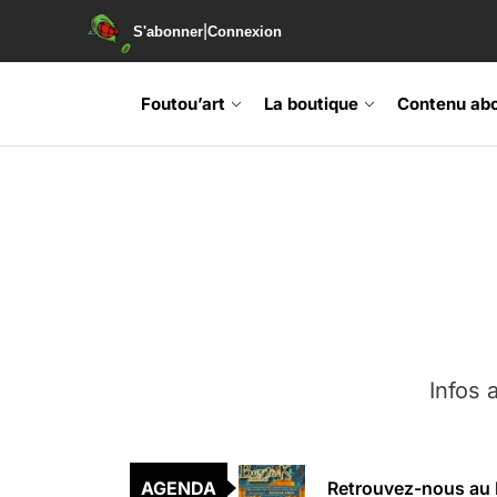
|
S'abonner
Connexion
Skip
to
Foutou’art
La boutique
Contenu ab
the
content
Infos a
Agenda : Exposition
Retrouvez-nous au B
AGENDA