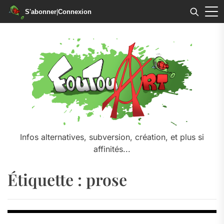
S'abonner
|
Connexion
Skip
to
the
content
Infos alternatives, subversion, création, et plus si
affinités...
Étiquette :
prose