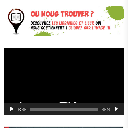
Lecteur
vidéo
00:00
00:40