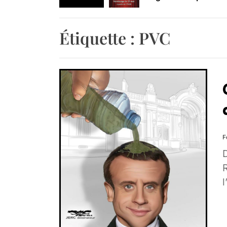
Retrouvez-nous au B
Étiquette :
PVC
F
D
l