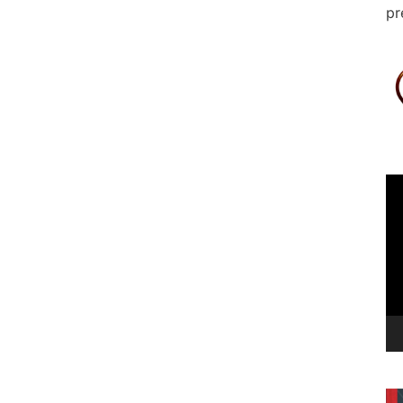
pr
Le
vi