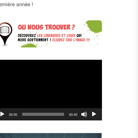
emière année !
cteur
déo
00:00
00:40