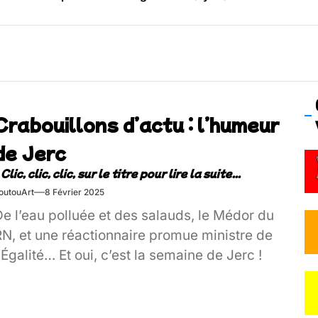
os’Tock Festival – Samedi 18 juillet (Vaulx-en-Velin)
Crabouillons d’actu : l’humeur
de Jerc
outouArt
8 Février 2025
e l’eau polluée et des salauds, le Médor du
RN, et une réactionnaire promue ministre de
’Égalité… Et oui, c’est la semaine de Jerc !