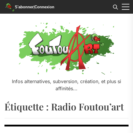
S'abonner
|
Connexion
Skip
to
the
content
Infos alternatives, subversion, création, et plus si
affinités...
Étiquette :
Radio Foutou’art