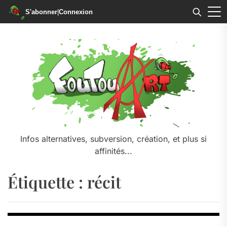
S'abonner
|
Connexion
Skip
to
the
content
Infos alternatives, subversion, création, et plus si
affinités...
Étiquette :
récit