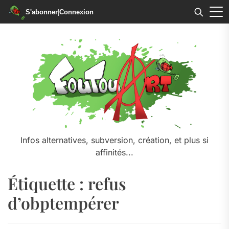
S'abonner
|
Connexion
Skip
to
the
content
Infos alternatives, subversion, création, et plus si
affinités...
Étiquette :
refus
d’obptempérer