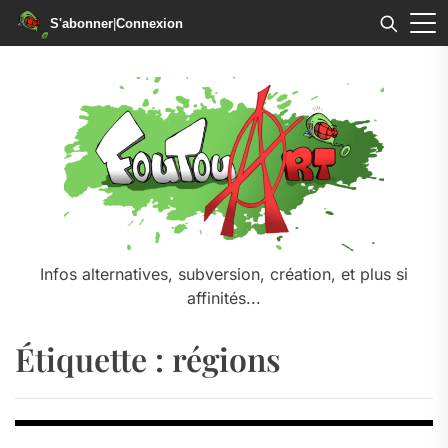
S'abonner
|
Connexion
Skip
to
the
content
Infos alternatives, subversion, création, et plus si
affinités...
Étiquette :
régions