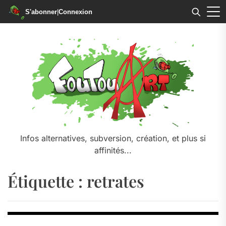
S'abonner
|
Connexion
Skip
to
the
content
Infos alternatives, subversion, création, et plus si
affinités...
Étiquette :
retrates