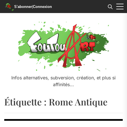
S'abonner
|
Connexion
Skip
to
the
content
Infos alternatives, subversion, création, et plus si
affinités...
Étiquette :
Rome Antique