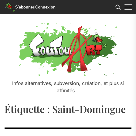
S'abonner
|
Connexion
Skip
to
the
content
Infos alternatives, subversion, création, et plus si
affinités...
Étiquette :
Saint-Domingue