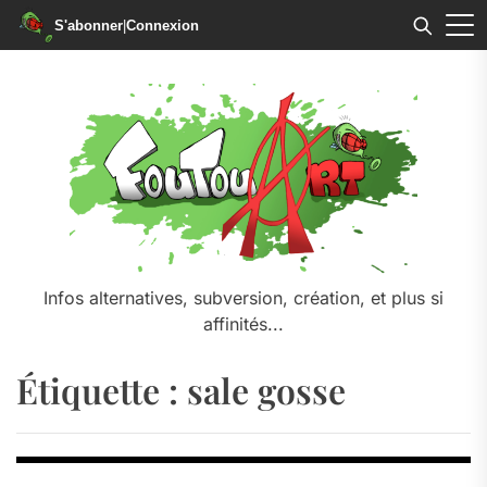
S'abonner
|
Connexion
Skip
to
the
content
Infos alternatives, subversion, création, et plus si
affinités...
Étiquette :
sale gosse