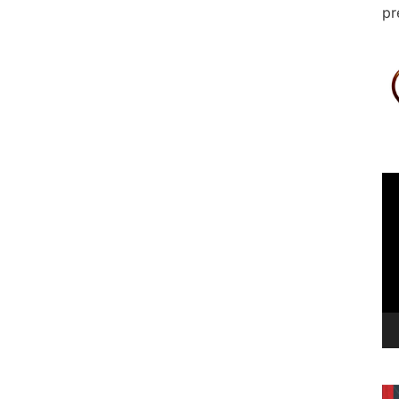
pr
Le
vi