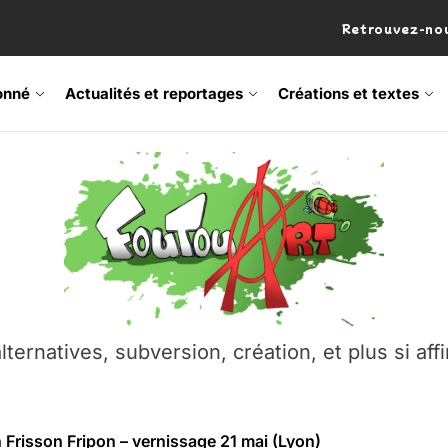
Retrouvez-nou
onné
Actualités et reportages
Créations et textes
 Frisson Fripon – vernissage 21 mai (Lyon)
os’Tock Festival – Samedi 18 juillet (Vaulx-en-Velin)
– Ŝtono, un livre réalisé par Michaël Moretti & Pierre Lacôt
emblement contre l’A412 à l’Établi (Haute-Savoie)
lternatives, subversion, création, et plus si affi
vre Montchat‑Lit – 7 juin 2026 (Lyon 3ᵉ)
 Frisson Fripon – vernissage 21 mai (Lyon)