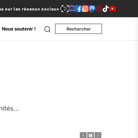
s sur les réseaux sociaux !
Search
Nous soutenir !
Rechercher
e
nités...