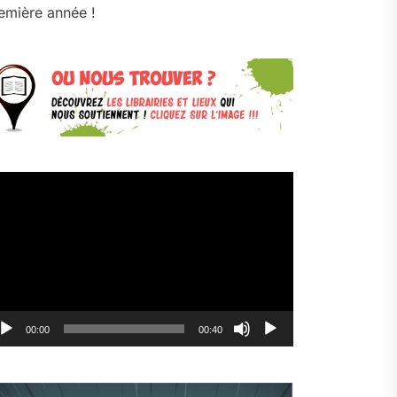
emière année !
cteur
déo
00:00
00:40