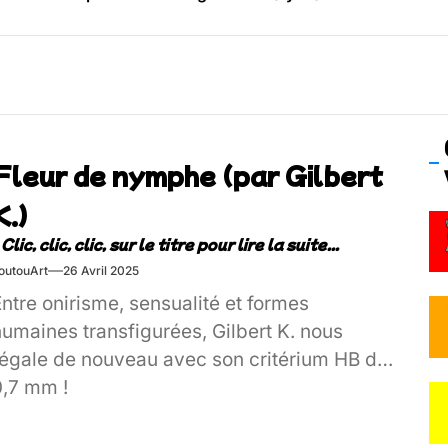
os’Tock Festival – Samedi 18 juillet (Vaulx-en-Velin)
Fleur de nymphe (par Gilbert
K.)
outouArt
26 Avril 2025
ntre onirisme, sensualité et formes
umaines transfigurées, Gilbert K. nous
régale de nouveau avec son critérium HB de
0,7 mm !