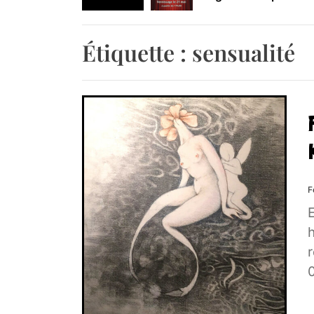
Retrouvez-nous au B
Étiquette :
sensualité
F
E
h