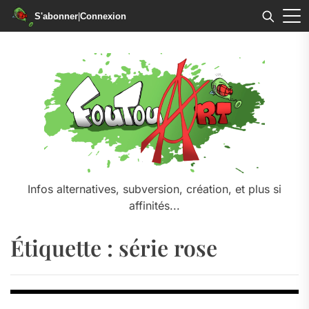
S'abonner
|
Connexion
Skip
to
the
content
Infos alternatives, subversion, création, et plus si
affinités...
Étiquette :
série rose